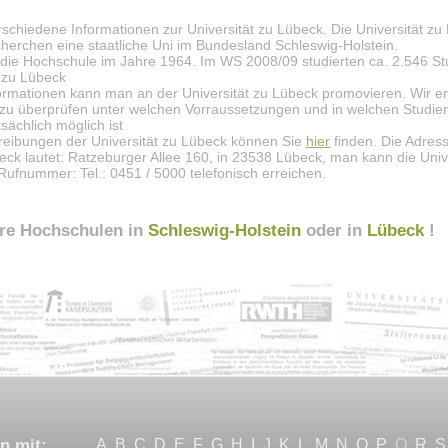
rschiedene Informationen zur Universität zu Lübeck. Die Universität zu 
erchen eine staatliche Uni im Bundesland Schleswig-Holstein.
die Hochschule im Jahre 1964. Im WS 2008/09 studierten ca. 2.546 S
t zu Lübeck
ormationen kann man an der Universität zu Lübeck promovieren. Wir e
 zu überprüfen unter welchen Vorraussetzungen und in welchen Studi
sächlich möglich ist
reibungen der Universität zu Lübeck können Sie
hier
finden. Die Adres
beck lautet: Ratzeburger Allee 160, in 23538 Lübeck, man kann die Univ
Rufnummer: Tel.: 0451 / 5000 telefonisch erreichen.
ere Hochschulen in
Schleswig-Holstein
oder in
Lübeck
!
n mit:
A
B
C
D
E
F
G
H
I
J
K
L
M
N
O
P
Q
R
S