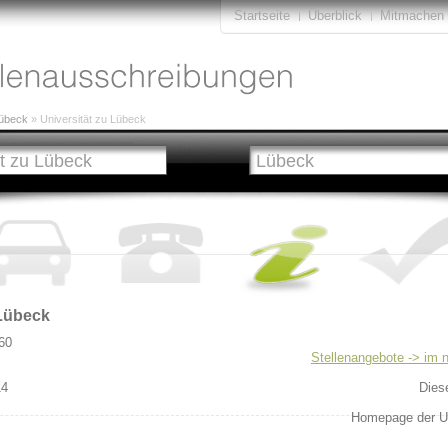
Startseite
Überblick
Mitmachen
übeck
» Universität zu Lübeck
 Lübeck
60
Stellenangebote -> im 
14
Dies
Homepage der Un