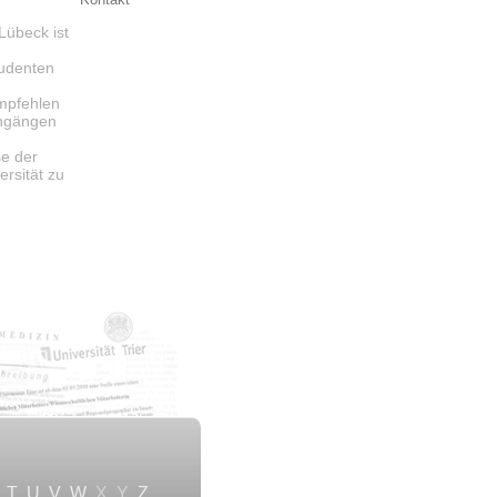
Lübeck ist
tudenten
mpfehlen
engängen
se der
ersität zu
T
U
V
W
X
Y
Z