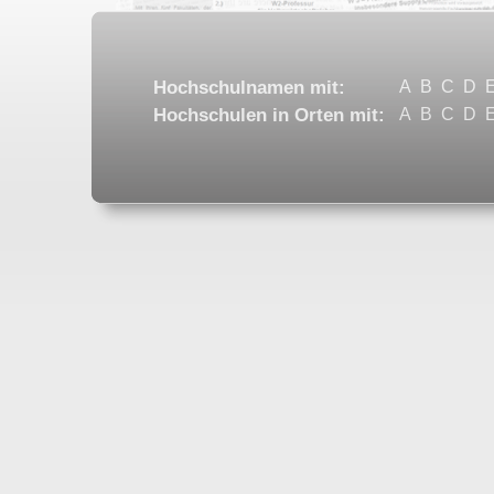
Hochschulnamen mit:
A
B
C
D
Hochschulen in Orten mit:
A
B
C
D